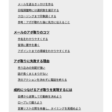
メールを送るきっかけを作る
日程調整時には選択肢を提示する
クロージングまで印象良くする
参考：アポが取れた後に先方に伝えること
メールのアポ取りのコツ
件名をわかりやすくする
冒頭に要件を書く
アポイントまでの導線をわかりやすくする
アポ取りに失敗する理由
売り込みの気配が強い
話が長くまとまりがない
次のアクションを決めずに電話を終える
成約につなげるアポ取りを実現するには
目標から逆算して行動数を決めよう
ロープレで鍛えよう
営業リストの質を改善し、タイミングを見極めよう