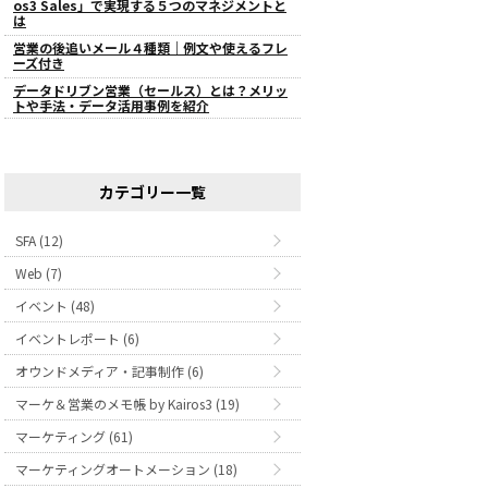
os3 Sales」で実現する５つのマネジメントと
は
営業の後追いメール４種類｜例文や使えるフレ
ーズ付き
データドリブン営業（セールス）とは？メリッ
トや手法・データ活用事例を紹介
カテゴリー一覧
SFA (12)
Web (7)
イベント (48)
イベントレポート (6)
オウンドメディア・記事制作 (6)
マーケ＆営業のメモ帳 by Kairos3 (19)
マーケティング (61)
マーケティングオートメーション (18)