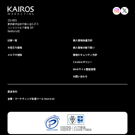
151-0051
東京都渋⾕区千駄ヶ谷5-27-5
リンクスクエア新宿 16F
WeWork内
記事一覧
個⼈情報保護⽅針
お役立ち情報
個人情報の取り扱い
メルマガ登録
情報セキュリティ⽅針
Cookieポリシー
Webサイト閲覧環境
お問い合わせ
運営会社
営業・マーケティング支援ツール Kairos3
ISO27001 / IS 770818
ISO27017 / CLOUD 770819