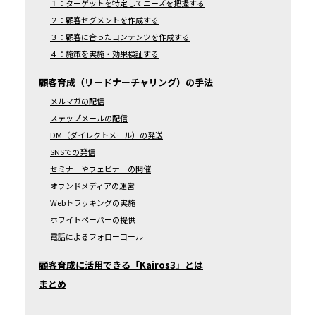
１：ターゲットを特定してニーズを把握する
２：顧客セグメントを作成する
３：顧客に合ったコンテンツを作成する
４：施策を実施・効果検証する
顧客育成（リードナーチャリング）の手法
メルマガの配信
ステップメールの配信
DM（ダイレクトメール）の発送
SNSでの発信
セミナーやウェビナーの開催
オウンドメディアの運営
Webトラッキングの実施
ホワイトペーパーの提供
電話によるフォローコール
顧客育成に活用できる「Kairos3」とは
まとめ