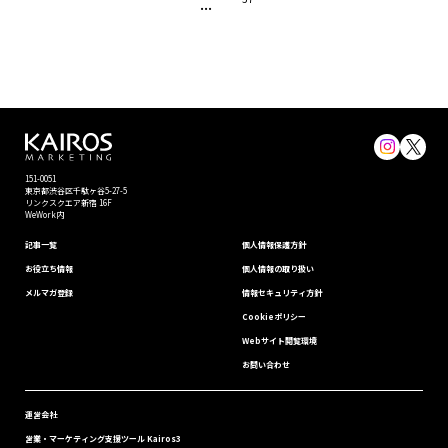
...
151-0051
東京都渋⾕区千駄ヶ谷5-27-5
リンクスクエア新宿 16F
WeWork内
記事一覧
個⼈情報保護⽅針
お役立ち情報
個人情報の取り扱い
メルマガ登録
情報セキュリティ⽅針
Cookieポリシー
Webサイト閲覧環境
お問い合わせ
運営会社
営業・マーケティング支援ツール Kairos3