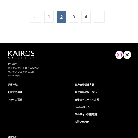
←
1
2
3
4
→
151-0051
東京都渋⾕区千駄ヶ谷5-27-5
リンクスクエア新宿 16F
WeWork内
記事一覧
個⼈情報保護⽅針
お役立ち情報
個人情報の取り扱い
メルマガ登録
情報セキュリティ⽅針
Cookieポリシー
Webサイト閲覧環境
お問い合わせ
運営会社