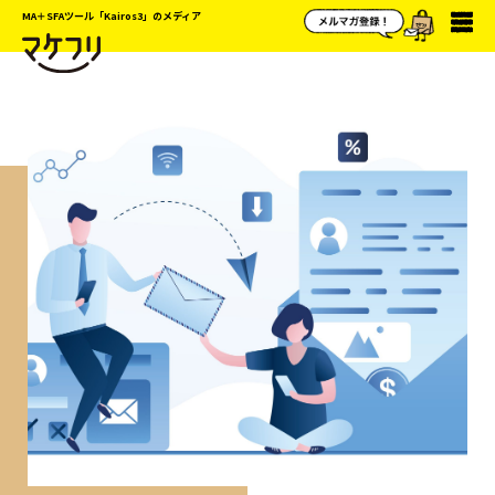
MA＋SFAツール「Kairos3」のメディア