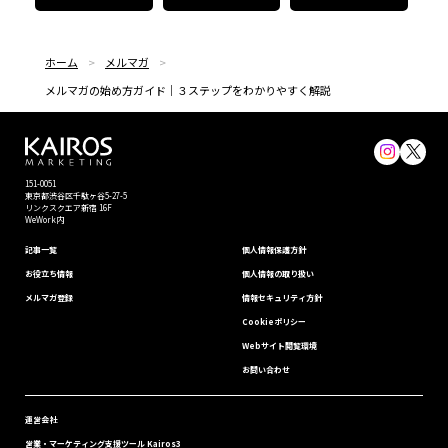
ホーム
メルマガ
メルマガの始め方ガイド｜３ステップをわかりやすく解説
151-0051
東京都渋⾕区千駄ヶ谷5-27-5
リンクスクエア新宿 16F
WeWork内
記事一覧
個⼈情報保護⽅針
お役立ち情報
個人情報の取り扱い
メルマガ登録
情報セキュリティ⽅針
Cookieポリシー
Webサイト閲覧環境
お問い合わせ
運営会社
営業・マーケティング支援ツール Kairos3