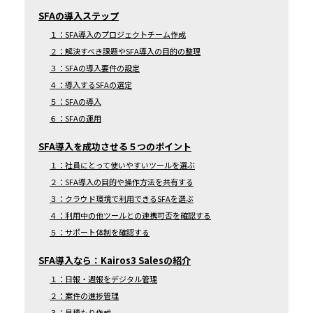
SFAの導入ステップ
１：SFA導入のプロジェクトチーム作成
２：解決すべき課題やSFA導入の目的の整理
３：SFAの導入要件の設定
４：導入するSFAの選定
５：SFAの導入
６：SFAの運用
SFA導入を成功させる５つのポイント
１：社員にとって使いやすいツールを選ぶ
２：SFA導入の目的や操作方法を共有する
３：クラウド環境で利用できるSFAを選ぶ
４：利用中の他ツールとの連携可否を確認する
５：サポート体制を確認する
SFA導入なら：Kairos3 Salesの紹介
１：日報・週報をデジタル管理
２：案件の進捗管理
３：見積もり作成