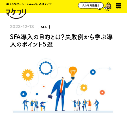
MA＋SFAツール「Kairos3」のメディア
2023-12-13
SFA
SFA導入の目的とは？失敗例から学ぶ導
入のポイント５選