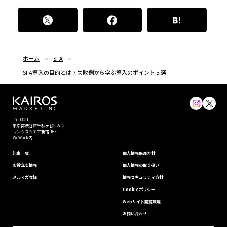
ホーム
SFA
SFA導入の目的とは？失敗例から学ぶ導入のポイント５選
151-0051
東京都渋⾕区千駄ヶ谷5-27-5
リンクスクエア新宿 16F
WeWork内
記事一覧
個⼈情報保護⽅針
お役立ち情報
個人情報の取り扱い
メルマガ登録
情報セキュリティ⽅針
Cookieポリシー
Webサイト閲覧環境
お問い合わせ