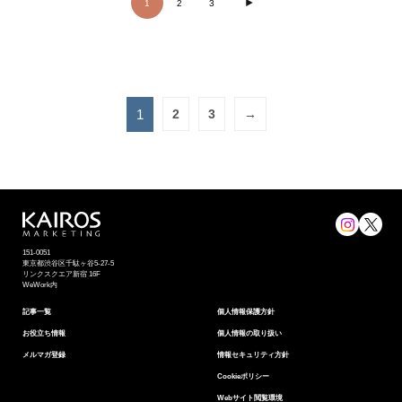
1
2
3
1
2
3
→
151-0051
東京都渋⾕区千駄ヶ谷5-27-5
リンクスクエア新宿 16F
WeWork内
記事一覧
個⼈情報保護⽅針
お役立ち情報
個人情報の取り扱い
メルマガ登録
情報セキュリティ⽅針
Cookieポリシー
Webサイト閲覧環境