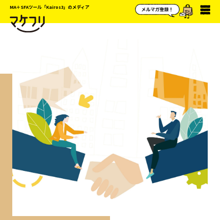
MA＋SFAツール「Kairos3」のメディア