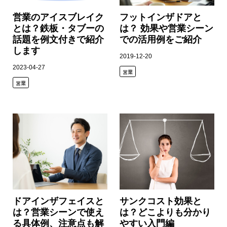
営業のアイスブレイク
フットインザドアと
とは？鉄板・タブーの
は？ 効果や営業シーン
話題を例文付きで紹介
での活用例をご紹介
します
2019-12-20
2023-04-27
営業
営業
ドアインザフェイスと
サンクコスト効果と
は？営業シーンで使え
は？どこよりも分かり
る具体例、注意点も解
やすい入門編