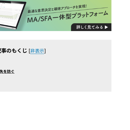
記事のもくじ
[
非表示
]
失を防ぐ