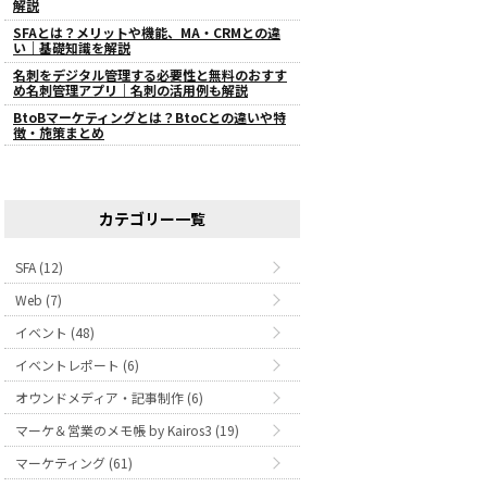
解説
SFAとは？メリットや機能、MA・CRMとの違
い｜基礎知識を解説
名刺をデジタル管理する必要性と無料のおすす
め名刺管理アプリ｜名刺の活用例も解説
BtoBマーケティングとは？BtoCとの違いや特
徴・施策まとめ
カテゴリー一覧
SFA (12)
Web (7)
イベント (48)
イベントレポート (6)
オウンドメディア・記事制作 (6)
マーケ＆営業のメモ帳 by Kairos3 (19)
マーケティング (61)