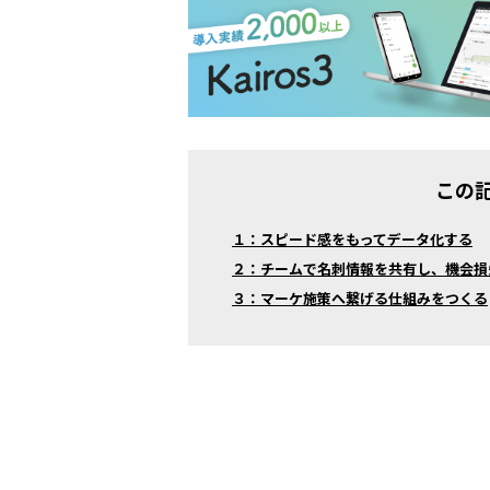
この
１：スピード感をもってデータ化する
２：チームで名刺情報を共有し、機会損
３：マーケ施策へ繋げる仕組みをつくる