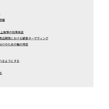
法
把握
向上施策の効果検証
商品開発における顧客ターゲティング
分けのための軸の特定
れるようにする
る