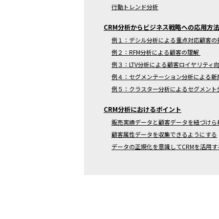
行動トレンド分析
CRM分析からビジネス戦略への応用方
例１：デシル分析による重点対応顧客の
例２：RFM分析による顧客の理解
例３：LTV分析による顧客ロイヤリティ
例４：セグメンテーション分析による新
例５：クラスター分析によるセグメント
CRM分析におけるポイント
販売実績データと顧客データを紐づけら
顧客属性データを収集できるようにする
データの正規化を意識してCRMを活用す