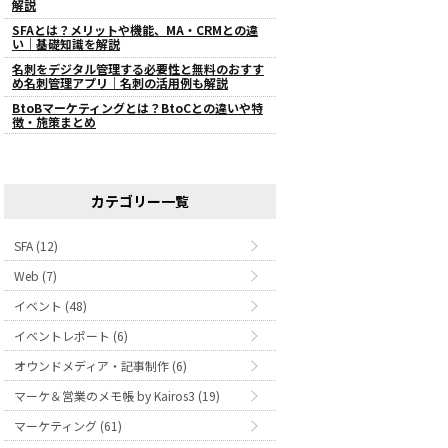
解説
SFAとは？メリットや機能、MA・CRMとの違
い｜基礎知識を解説
名刺をデジタル管理する必要性と無料のおすす
め名刺管理アプリ｜名刺の活用例も解説
BtoBマーケティングとは？BtoCとの違いや特
徴・施策まとめ
カテゴリー一覧
SFA (12)
Web (7)
イベント (48)
イベントレポート (6)
オウンドメディア・記事制作 (6)
マーケ＆営業のメモ帳 by Kairos3 (19)
マーケティング (61)