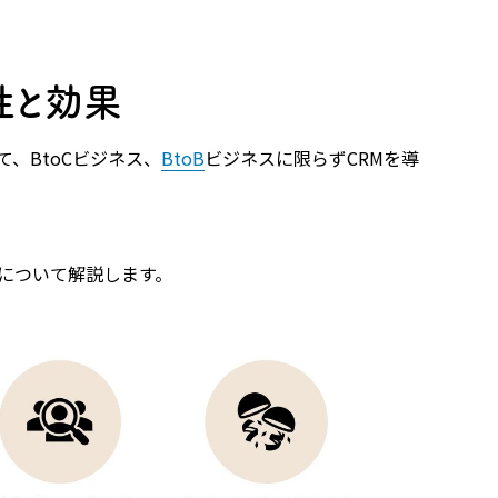
性と効果
、BtoCビジネス、
BtoB
ビジネスに限らずCRMを導
果について解説します。