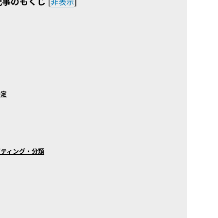
記事のもくじ
[
非表示
]
特定
ゲティング・分類