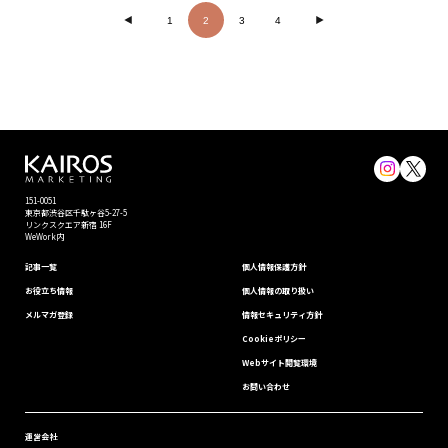
1
2
3
4
151-0051
東京都渋⾕区千駄ヶ谷5-27-5
リンクスクエア新宿 16F
WeWork内
記事一覧
個⼈情報保護⽅針
お役立ち情報
個人情報の取り扱い
メルマガ登録
情報セキュリティ⽅針
Cookieポリシー
Webサイト閲覧環境
お問い合わせ
運営会社