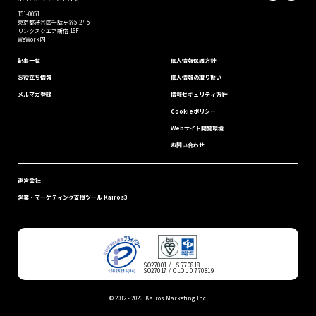
151-0051
東京都渋⾕区千駄ヶ谷5-27-5
リンクスクエア新宿 16F
WeWork内
記事一覧
個⼈情報保護⽅針
お役立ち情報
個人情報の取り扱い
メルマガ登録
情報セキュリティ⽅針
Cookieポリシー
Webサイト閲覧環境
お問い合わせ
運営会社
営業・マーケティング支援ツール Kairos3
ISO27001 / IS 770818
ISO27017 / CLOUD 770819
© 2012 -
2026. Kairos Marketing Inc.