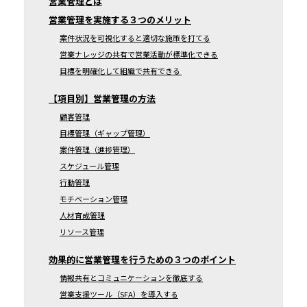
営業管理とは
営業管理を実施する３つのメリット
案件状況を可視化すると適切な施策を打てる
営業ナレッジの共有で営業活動が標準化できる
目標を明確化して組織で共有できる
【項目別】営業管理の方法
顧客管理
目標管理（ギャップ管理）
案件管理（進捗管理）
スケジュール管理
行動管理
モチベーション管理
人材育成管理
リソース管理
効果的に営業管理を行うための３つのポイント
情報共有とコミュニケーションを徹底する
営業支援ツール（SFA）を導入する