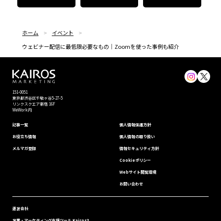
ホーム
イベント
ウェビナー配信に最低限必要なもの｜Zoomを使った事例も紹介
151-0051
東京都渋⾕区千駄ヶ谷5-27-5
リンクスクエア新宿 16F
WeWork内
記事一覧
個⼈情報保護⽅針
お役立ち情報
個人情報の取り扱い
メルマガ登録
情報セキュリティ⽅針
Cookieポリシー
Webサイト閲覧環境
お問い合わせ
運営会社
営業・マーケティング支援ツール Kairos3