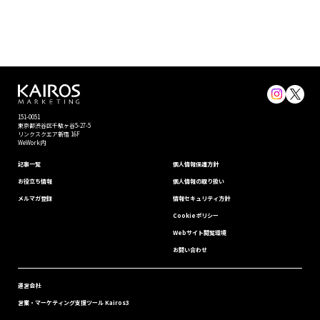
151-0051
東京都渋⾕区千駄ヶ谷5-27-5
リンクスクエア新宿 16F
WeWork内
記事一覧
個⼈情報保護⽅針
お役立ち情報
個人情報の取り扱い
メルマガ登録
情報セキュリティ⽅針
Cookieポリシー
Webサイト閲覧環境
お問い合わせ
運営会社
営業・マーケティング支援ツール Kairos3