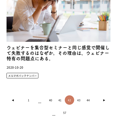
ウェビナーを集合型セミナーと同じ感覚で開催し
て失敗するのはなぜか。その理由は、ウェビナー
特有の問題点にある。
2020-10-20
メルマガバックナンバー
1
...
40
41
42
43
44
...
57