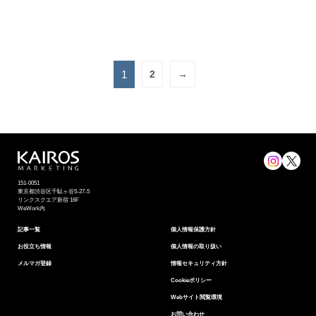
1
2
→
151-0051
東京都渋⾕区千駄ヶ谷5-27-5
リンクスクエア新宿 16F
WeWork内
記事一覧
個⼈情報保護⽅針
お役立ち情報
個人情報の取り扱い
メルマガ登録
情報セキュリティ⽅針
Cookieポリシー
Webサイト閲覧環境
お問い合わせ