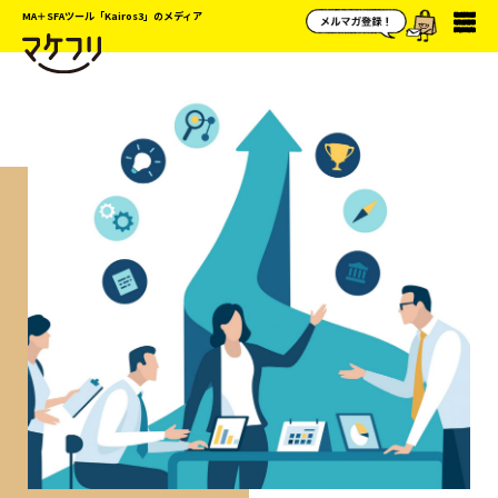
MA＋SFAツール「Kairos3」のメディア