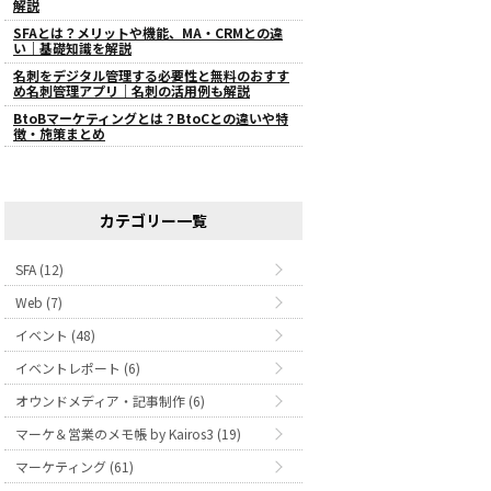
解説
SFAとは？メリットや機能、MA・CRMとの違
い｜基礎知識を解説
名刺をデジタル管理する必要性と無料のおすす
め名刺管理アプリ｜名刺の活用例も解説
BtoBマーケティングとは？BtoCとの違いや特
徴・施策まとめ
カテゴリー一覧
SFA (12)
Web (7)
イベント (48)
イベントレポート (6)
オウンドメディア・記事制作 (6)
マーケ＆営業のメモ帳 by Kairos3 (19)
マーケティング (61)