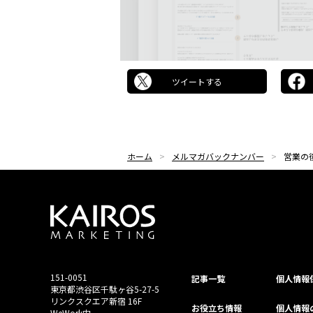
ツイートする
ホーム
メルマガバックナンバー
営業の
151-0051
記事一覧
個⼈情報
東京都渋⾕区千駄ヶ谷5-27-5
リンクスクエア新宿 16F
お役立ち情報
個人情報
WeWork内