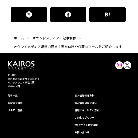
ホーム
オウンドメディア・記事制作
オウンドメディア運営の要点｜運営体制や必要なツールをご紹介します
151-0051
東京都渋⾕区千駄ヶ谷5-27-5
リンクスクエア新宿 16F
WeWork内
記事一覧
個⼈情報保護⽅針
お役立ち情報
個人情報の取り扱い
メルマガ登録
情報セキュリティ⽅針
Cookieポリシー
Webサイト閲覧環境
お問い合わせ