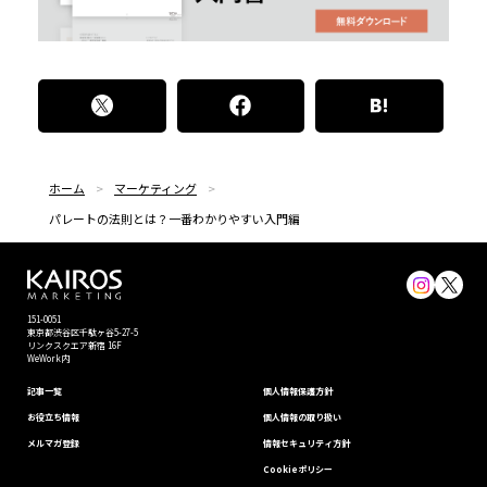
ホーム
マーケティング
パレートの法則とは？一番わかりやすい入門編
151-0051
東京都渋⾕区千駄ヶ谷5-27-5
リンクスクエア新宿 16F
WeWork内
記事一覧
個⼈情報保護⽅針
お役立ち情報
個人情報の取り扱い
メルマガ登録
情報セキュリティ⽅針
Cookieポリシー