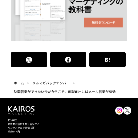
ホーム
メルマガバックナンバー
訪問営業ができない今だからこそ、商談創出にはメール営業が有効
151-0051
東京都渋⾕区千駄ヶ谷5-27-5
リンクスクエア新宿 16F
WeWork内