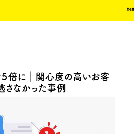
記
で５倍に｜関心度の高いお客
逃さなかった事例