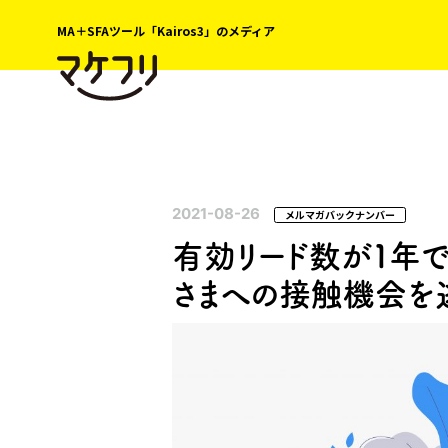
MA＋SFAツール「Kairos3」のメディア
2021-08-26
メルマガバックナンバー
有効リード数が１年
さまへの接触機会を