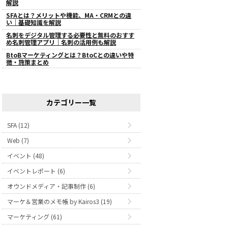
解説
SFAとは？メリットや機能、MA・CRMとの違
い｜基礎知識を解説
名刺をデジタル管理する必要性と無料のおすす
め名刺管理アプリ｜名刺の活用例も解説
BtoBマーケティングとは？BtoCとの違いや特
徴・施策まとめ
カテゴリー一覧
SFA (12)
Web (7)
イベント (48)
イベントレポート (6)
オウンドメディア・記事制作 (6)
マーケ＆営業のメモ帳 by Kairos3 (19)
マーケティング (61)