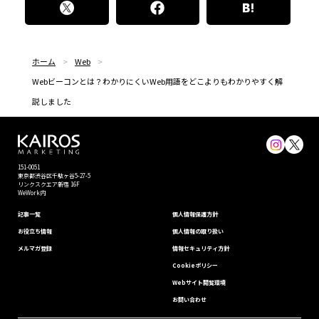
ホーム
Web
Webビーコンとは？わかりにくいWeb用語をどこよりもわかりやすく解
説しました
151-0051
東京都渋⾕区千駄ヶ谷5-27-5
リンクスクエア新宿 16F
WeWork内
記事一覧
個⼈情報保護⽅針
お役立ち情報
個人情報の取り扱い
メルマガ登録
情報セキュリティ⽅針
Cookieポリシー
Webサイト閲覧環境
お問い合わせ