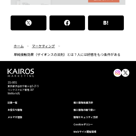
ホーム
マーケティング
単純接触効果（ザイオンスの法則）とは？人には好感をもつ条件がある
151-0051
東京都渋⾕区千駄ヶ谷5-27-5
リンクスクエア新宿 16F
WeWork内
記事一覧
個⼈情報保護⽅針
お役立ち情報
個人情報の取り扱い
メルマガ登録
情報セキュリティ⽅針
Cookieポリシー
Webサイト閲覧環境