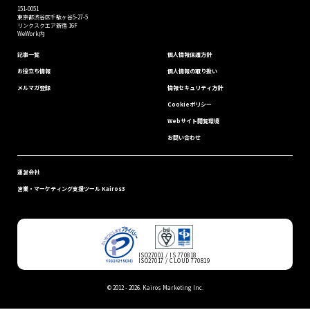
151-0051
東京都渋⾕区千駄ヶ谷5-27-5
リンクスクエア新宿 16F
WeWork内
記事一覧
個⼈情報保護⽅針
お役立ち情報
個人情報の取り扱い
メルマガ登録
情報セキュリティ⽅針
Cookieポリシー
Webサイト閲覧環境
お問い合わせ
運営会社
営業・マーケティング支援ツール Kairos3
ISO27001 / IS 770818
ISO27017 / CLOUD 770819
© 2012 -
2026. Kairos Marketing Inc.