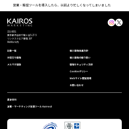
営業・販促ツールを導入したら、以前より忙しくなってしまいました
151-0051
東京都渋⾕区千駄ヶ谷5-27-5
リンクスクエア新宿 16F
WeWork内
記事一覧
個⼈情報保護⽅針
お役立ち情報
個人情報の取り扱い
メルマガ登録
情報セキュリティ⽅針
Cookieポリシー
Webサイト閲覧環境
お問い合わせ
運営会社
営業・マーケティング支援ツール Kairos3