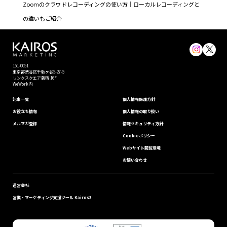
Zoomのクラウドレコーディングの使い方｜ローカルレコーディングと
の違いもご紹介
151-0051
東京都渋⾕区千駄ヶ谷5-27-5
リンクスクエア新宿 16F
WeWork内
記事一覧
個⼈情報保護⽅針
お役立ち情報
個人情報の取り扱い
メルマガ登録
情報セキュリティ⽅針
Cookieポリシー
Webサイト閲覧環境
お問い合わせ
運営会社
営業・マーケティング支援ツール Kairos3