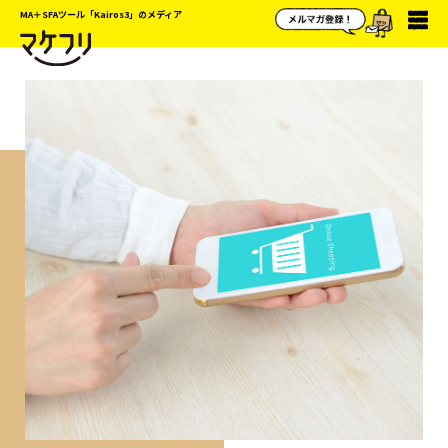
MA＋SFAツール「Kairos3」のメディア