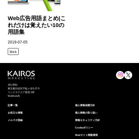
Web広告用語まとめ|こ
れだけは覚えたい10の
用語集
2019-07-05
Web
151-0051
東京都渋⾕区千駄ヶ谷5-27-5
リンクスクエア新宿 16F
WeWork内
記事一覧
個⼈情報保護⽅針
お役立ち情報
個人情報の取り扱い
メルマガ登録
情報セキュリティ⽅針
Cookieポリシー
Webサイト閲覧環境