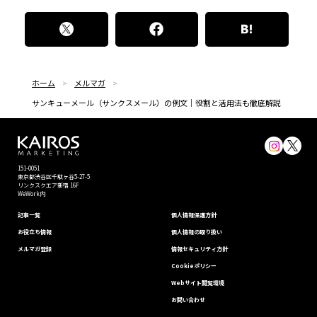
ホーム
メルマガ
サンキューメール（サンクスメール）の例文｜役割と活用法も徹底解説
151-0051
東京都渋⾕区千駄ヶ谷5-27-5
リンクスクエア新宿 16F
WeWork内
記事一覧
個⼈情報保護⽅針
お役立ち情報
個人情報の取り扱い
メルマガ登録
情報セキュリティ⽅針
Cookieポリシー
Webサイト閲覧環境
お問い合わせ