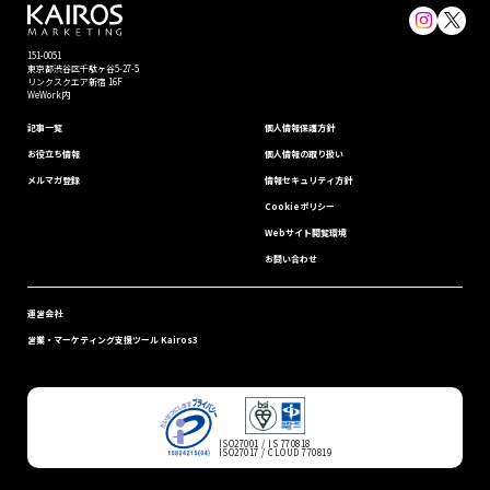
151-0051
東京都渋⾕区千駄ヶ谷5-27-5
リンクスクエア新宿 16F
WeWork内
記事一覧
個⼈情報保護⽅針
お役立ち情報
個人情報の取り扱い
メルマガ登録
情報セキュリティ⽅針
Cookieポリシー
Webサイト閲覧環境
お問い合わせ
運営会社
営業・マーケティング支援ツール Kairos3
ISO27001 / IS 770818
ISO27017 / CLOUD 770819