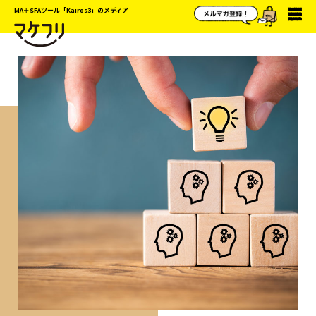
MA＋SFAツール「Kairos3」のメディア