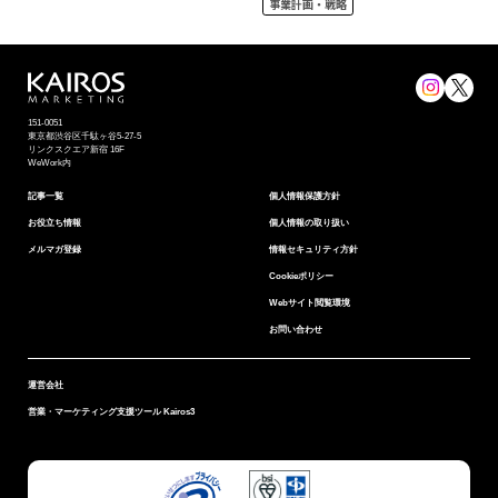
事業計画・戦略
151-0051
東京都渋⾕区千駄ヶ谷5-27-5
リンクスクエア新宿 16F
WeWork内
記事一覧
個⼈情報保護⽅針
お役立ち情報
個人情報の取り扱い
メルマガ登録
情報セキュリティ⽅針
Cookieポリシー
Webサイト閲覧環境
お問い合わせ
運営会社
営業・マーケティング支援ツール Kairos3