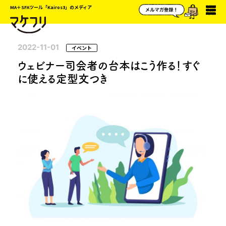
MA＋SFAツール「Kairos3」のメディア
2022-11-01
イベント
ウェビナー司会者の台本はこう作る！すぐ
に使える定型文つき