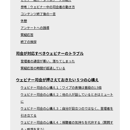
参考：ウェビナー中の司会者の動き方
コンテンツ終了後の一言
休憩
アンケートへの誘導
質疑応答
終了の挨拶
司会が対応すべきウェビナーのトラブル
登壇者の通信が悪い、落ちてしまった
質疑応答の時間が超過している
ウェビナー司会が押さえておきたい５つの心構え
ウェビナー司会の心構え１：ワイプの表情は普段の1.5倍
ウェビナー司会の心構え２：他の人が話しているときはミュート
に
ウェビナー司会の心構え３：自分が目立つのではなく、登壇者を
引き立てる
ウェビナー司会の心構え４：視聴者の気持ちを代弁する（質問す
る・感想を言う）