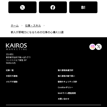
ホーム
仕事・スキル
新人が即戦力になるための仕事の心構え11選
151-0051
東京都渋⾕区千駄ヶ谷5-27-5
リンクスクエア新宿 16F
WeWork内
記事一覧
個⼈情報保護⽅針
お役立ち情報
個人情報の取り扱い
メルマガ登録
情報セキュリティ⽅針
Cookieポリシー
Webサイト閲覧環境
お問い合わせ