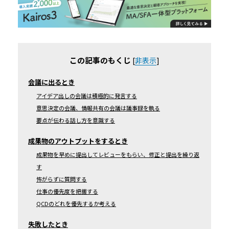
この記事のもくじ
[
非表示
]
会議に出るとき
アイデア出しの会議は積極的に発言する
意思決定の会議、情報共有の会議は議事録を執る
要点が伝わる話し方を意識する
成果物のアウトプットをするとき
成果物を早めに提出してレビューをもらい、修正と提出を繰り返
す
怖がらずに質問する
仕事の優先度を把握する
QCDのどれを優先するか考える
失敗したとき