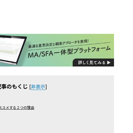
記事のもくじ
[
非表示
]
ススメする２つの理由