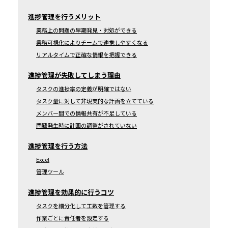
進捗管理を行うメリット
業務上の問題の早期発見・対処ができる
業務可視化によりチームで連携しやすくなる
リアルタイムで正確な情報を把握できる
進捗管理が失敗してしまう理由
タスクの進捗率の定義が明確ではない
タスク量に対して非現実的な計画を立てている
メンバー間での情報共有が不足している
問題発生時に計画の調整がされていない
進捗管理を行う方法
Excel
管理ツール
進捗管理を効果的に行うコツ
タスクを細分化して工数を管理する
作業ごとに責任者を設定する